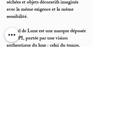
séchées et objets décoratifs imaginés
avec la même exigence et la même
sensibilité.
Cristal de Lune est une marque déposée
à l’INPI, portée par une vision
authentique du luxe : celui du temps,
du savoir-faire et des émotions
sincères.
Bienvenue dans mon univers.
Cécile
INFORMATION