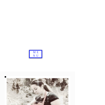
Ne ratez pas vos coup de coeur
-10%sur votre première commande avec
le code BIENVENUE
Livraison offerte en France Métropolitaine à
partir de 120€
Réassort sur le site JUIN 2026
ME
NU