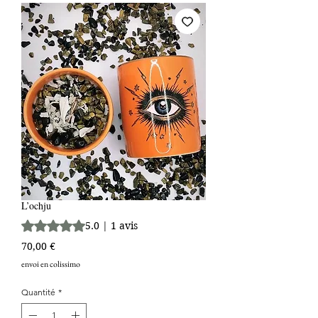
L’ochju
La note est de 5.0 sur cinq étoiles sur la base de 1 avis
5.0 | 1 avis
Prix
70,00 €
envoi en colissimo
Quantité
*