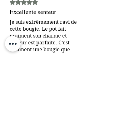
Noté 5 sur 5.
Excellente senteur
Je suis extrêmement ravi de
cette bougie. Le pot fait
vraiment son charme et
l’odeur est parfaite. C’est
vraiment une bougie que
j’aime beaucoup.
Avis utile ?
Oui
Propriétaire de la boutique
•
17 sept. 2023
Merci pour votre avis
INFORMATION