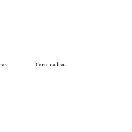
se connecter
VENUE
20€
pos
Carte cadeau