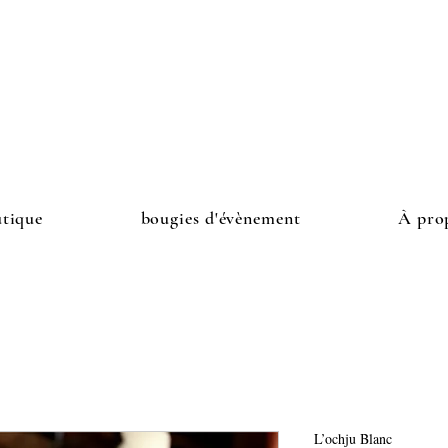
Ne ratez pas vos coup de coeur
-10%sur votre première commande avec le code BIEN
Livraison offerte en France Métropolitaine à partir de 1
Réassort sur le site JUIN 2026
utique
bougies d'évènement
À pro
L’ochju Blanc