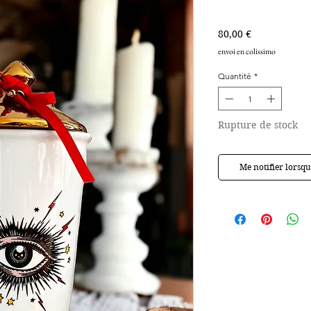
Prix
80,00 €
envoi en colissimo
Quantité
*
Rupture de stock
Me notifier lorsque